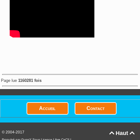
Page lue
1160281 fois
Accueil
Contact
© 2004-2017
Haut


Propulsé par GuppY
Sous Licence Libre CeCILL